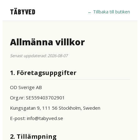
TÄBYVED
←
Tillbaka till butiken
Allmänna villkor
Senast uppdaterad: 2026-08-07
1. Företagsuppgifter
OD Sverige AB
Org.nr: SE559403702901
Kungsgatan 9, 111 56 Stockholm, Sweden
E-post: info@tabyved.se
2. Tillämpning