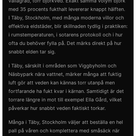
vällagrad, torr björkved. Exakt samma volym björk
med 35 procents fukthalt levererar knappt hälften.
I Täby, Stockholm, med många moderna villor och
effektiva eldstäder, blir skillnaden tydlig i praktiken:
i rumstemperaturen, i sotarens protokoll och i hur
ofta du behöver fylla på. Det märks direkt på hur
snabbt elden tar sig.
I Täby, särskilt i områden som Viggbyholm och
Näsbypark nära vattnet, märker många att fuktig
luft gör att veden kan kännas torr utanpå men
fortfarande ha fukt kvar i kärnan. Samtidigt är det
torrare längre in mot till exempel Ella Gård, vilket
påverkar hur snabbt veden faktiskt torkar.
Många i Täby, Stockholm väljer att beställa en hel
pall på våren och komplettera med småsäck när