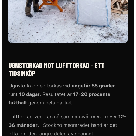
UGNSTORKAD MOT LUFTTORKAD - ETT
TIDSINKÖP
Ugnstorkad ved torkas vid
ungefär 55 grader
i
runt
10 dagar
. Resultatet är
17-20 procents
fukthalt
genom hela partiet.
Lufttorkad ved kan nå samma nivå, men kräver
12-
36 månader
. I Stockholmsområdet handlar det
ofta om den längre delen av spannet.