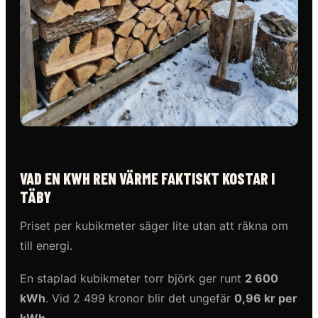
VAD EN KWH REN VÄRME FAKTISKT KOSTAR I
TÄBY
Priset per kubikmeter säger lite utan att räkna om
till energi.
En staplad kubikmeter torr björk ger runt
2 600
kWh
. Vid 2 499 kronor blir det ungefär
0,96 kr per
kWh
.