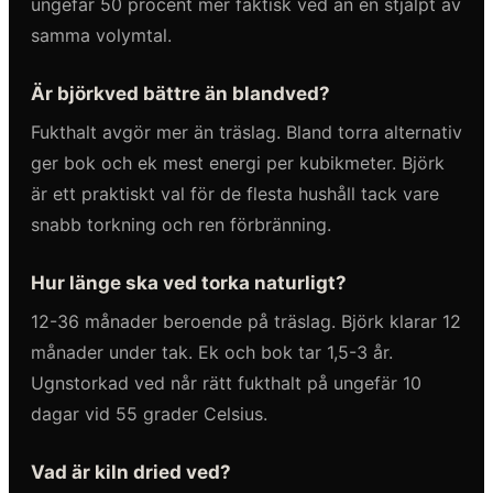
ungefär 50 procent mer faktisk ved än en stjälpt av
samma volymtal.
Är björkved bättre än blandved?
Fukthalt avgör mer än träslag. Bland torra alternativ
ger bok och ek mest energi per kubikmeter. Björk
är ett praktiskt val för de flesta hushåll tack vare
snabb torkning och ren förbränning.
Hur länge ska ved torka naturligt?
12-36 månader beroende på träslag. Björk klarar 12
månader under tak. Ek och bok tar 1,5-3 år.
Ugnstorkad ved når rätt fukthalt på ungefär 10
dagar vid 55 grader Celsius.
Vad är kiln dried ved?